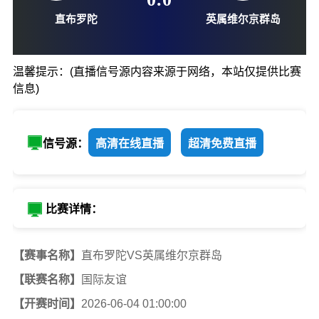
06-04-01:00
0
:
0
温馨提示：(直播信号源内容来源于网络，本站仅提供比赛
信息)
直布罗陀
英属维尔京
信号源：
高清在线直播
超清免费直播
比赛详情：
【赛事名称】
直布罗陀VS英属维尔京群岛
【联赛名称】
国际友谊
【开赛时间】
2026-06-04 01:00:00