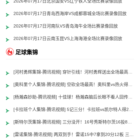
2026年07月17日北京国安VS辽宁铁人全场比赛录像回放
2026年07月17日青岛西海岸VS成都蓉城全场比赛录像回放
2026年07月17日河南队VS青岛海牛全场比赛录像回放
2026年07月17日云南玉昆VS上海海港全场比赛录像回放
足球集锦
[河村勇辉集锦-腾讯视频] 穿针引线！河村勇辉送出全场最高12助攻 8中2拿到5分5板
[奥科里个人集锦-腾讯视频] 空砍全场最高！奥科里vs热火得27分4板
[杨瀚森妙助-腾讯视频] 十佳球！杨瀚森脑后长眼不看人回传助队友暴扣
[卡拉班个人集锦-腾讯视频] 5记三分！卡拉班vs凯尔特人得21+8
[斯特尔茨集锦-腾讯视频] 三分没开！16号秀斯特尔茨16投8中&三分8中2得到22分2板6助
[雷诺集锦-腾讯视频] 两双到手！雷诺15中7拿到20分12板 三分5中2