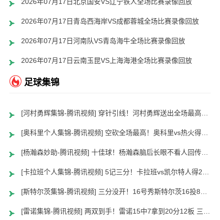
2026年07月17日北京国安VS辽宁铁人全场比赛录像回放
2026年07月17日青岛西海岸VS成都蓉城全场比赛录像回放
2026年07月17日河南队VS青岛海牛全场比赛录像回放
2026年07月17日云南玉昆VS上海海港全场比赛录像回放
足球集锦
[河村勇辉集锦-腾讯视频] 穿针引线！河村勇辉送出全场最高12助攻 8中2拿到5分5板
[奥科里个人集锦-腾讯视频] 空砍全场最高！奥科里vs热火得27分4板
[杨瀚森妙助-腾讯视频] 十佳球！杨瀚森脑后长眼不看人回传助队友暴扣
[卡拉班个人集锦-腾讯视频] 5记三分！卡拉班vs凯尔特人得21+8
[斯特尔茨集锦-腾讯视频] 三分没开！16号秀斯特尔茨16投8中&三分8中2得到22分2板6助
[雷诺集锦-腾讯视频] 两双到手！雷诺15中7拿到20分12板 三分5中2