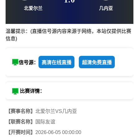
06-05-00:00
1
:
0
温馨提示：(直播信号源内容来源于网络，本站仅提供比赛
信息)
北爱尔兰
几内亚
信号源：
高清在线直播
超清免费直播
比赛详情：
【赛事名称】
北爱尔兰VS几内亚
【联赛名称】
国际友谊
【开赛时间】
2026-06-05 00:00:00