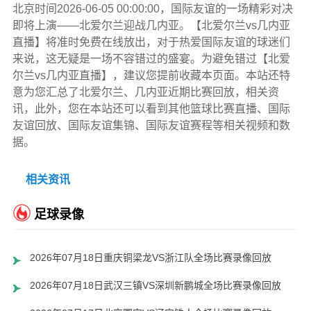
北京时间2026-06-05 00:00:00，国际友谊的一场精彩对决
即将上演——北爱尔兰迎战几内亚。【北爱尔兰vs几内亚
直播】将准时免费在线放出，对于热爱国际友谊的球迷们
来说，这无疑是一场不容错过的盛宴。为避免错过【北爱
尔兰vs几内亚直播】，建议您提前收藏本页面。本站还特
意为您汇总了北爱尔兰、几内亚近期比赛回放，相关资
讯，此外，您在本站还可以看到其他篮球比赛直播、国际
友谊回放、国际友谊集锦、国际友谊赛程等相关视频和数
据。
相关资讯
足球录像
2026年07月18日重庆铜梁龙VS浙江队全场比赛录像回放
2026年07月18日武汉三镇VS深圳新鹏城全场比赛录像回放