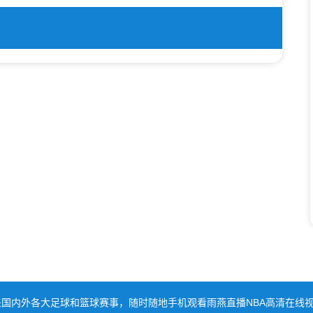
国内外各大足球和篮球赛事，随时随地手机观看雨燕直播NBA高清在线视频