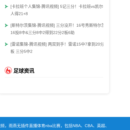
[卡拉班个人集锦-腾讯视频] 5记三分！卡拉班vs凯尔特
人得21+8
[斯特尔茨集锦-腾讯视频] 三分没开！16号秀斯特尔茨
16投8中&三分8中2得到22分2板6助
[雷诺集锦-腾讯视频] 两双到手！雷诺15中7拿到20分12
板 三分5中2
足球资讯
，雨燕无插件直播体育nba比赛，包括NBA、CBA、英超、