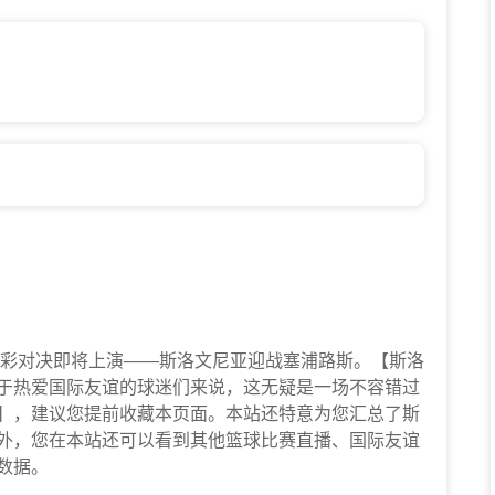
友谊的一场精彩对决即将上演——斯洛文尼亚迎战塞浦路斯。【斯洛
对于热爱国际友谊的球迷们来说，这无疑是一场不容错过
播】，建议您提前收藏本页面。本站还特意为您汇总了斯
外，您在本站还可以看到其他篮球比赛直播、国际友谊
数据。