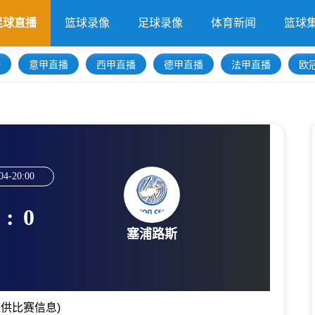
足球直播
篮球录像
足球录像
体育新闻
篮球
播
意甲直播
西甲直播
德甲直播
法甲直播
欧
04-20:00
:
0
塞浦路斯
供比赛信息)