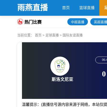
雨燕直播
首页
篮球直播
热门比赛
中超直播
英超直
当前位置：
首页
>
足球直播
>
国际友谊直播
06-
0
斯洛文尼亚
温馨提示：(直播信号源内容来源于网络，本站仅提