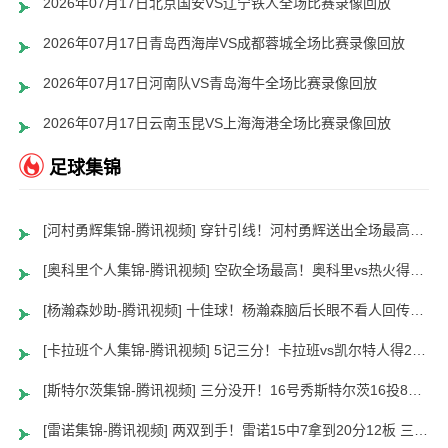
2026年07月17日北京国安VS辽宁铁人全场比赛录像回放
2026年07月17日青岛西海岸VS成都蓉城全场比赛录像回放
2026年07月17日河南队VS青岛海牛全场比赛录像回放
2026年07月17日云南玉昆VS上海海港全场比赛录像回放
足球集锦
[河村勇辉集锦-腾讯视频] 穿针引线！河村勇辉送出全场最高12助攻 8中2拿到5分5板
[奥科里个人集锦-腾讯视频] 空砍全场最高！奥科里vs热火得27分4板
[杨瀚森妙助-腾讯视频] 十佳球！杨瀚森脑后长眼不看人回传助队友暴扣
[卡拉班个人集锦-腾讯视频] 5记三分！卡拉班vs凯尔特人得21+8
[斯特尔茨集锦-腾讯视频] 三分没开！16号秀斯特尔茨16投8中&三分8中2得到22分2板6助
[雷诺集锦-腾讯视频] 两双到手！雷诺15中7拿到20分12板 三分5中2