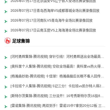
2026年07月17日北京国安VS辽宁铁人全场比赛录像回放
2026年07月17日青岛西海岸VS成都蓉城全场比赛录像回放
2026年07月17日河南队VS青岛海牛全场比赛录像回放
2026年07月17日云南玉昆VS上海海港全场比赛录像回放
足球集锦
[河村勇辉集锦-腾讯视频] 穿针引线！河村勇辉送出全场最高12助攻 8中2拿到5分5板
[奥科里个人集锦-腾讯视频] 空砍全场最高！奥科里vs热火得27分4板
[杨瀚森妙助-腾讯视频] 十佳球！杨瀚森脑后长眼不看人回传助队友暴扣
[卡拉班个人集锦-腾讯视频] 5记三分！卡拉班vs凯尔特人得21+8
[斯特尔茨集锦-腾讯视频] 三分没开！16号秀斯特尔茨16投8中&三分8中2得到22分2板6助
[雷诺集锦-腾讯视频] 两双到手！雷诺15中7拿到20分12板 三分5中2