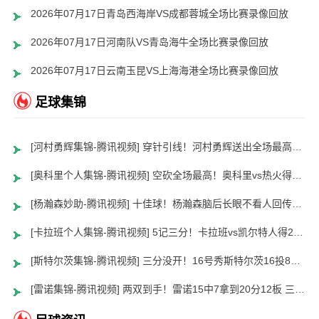
2026年07月17日青岛西海岸VS成都蓉城全场比赛录像回放
2026年07月17日河南队VS青岛海牛全场比赛录像回放
2026年07月17日云南玉昆VS上海海港全场比赛录像回放
足球集锦
[河村勇辉集锦-腾讯视频] 穿针引线！河村勇辉送出全场最高12助攻 8中2拿到5分5板
[奥科里个人集锦-腾讯视频] 空砍全场最高！奥科里vs热火得27分4板
[杨瀚森妙助-腾讯视频] 十佳球！杨瀚森脑后长眼不看人回传助队友暴扣
[卡拉班个人集锦-腾讯视频] 5记三分！卡拉班vs凯尔特人得21+8
[斯特尔茨集锦-腾讯视频] 三分没开！16号秀斯特尔茨16投8中&三分8中2得到22分2板6助
[雷诺集锦-腾讯视频] 两双到手！雷诺15中7拿到20分12板 三分5中2