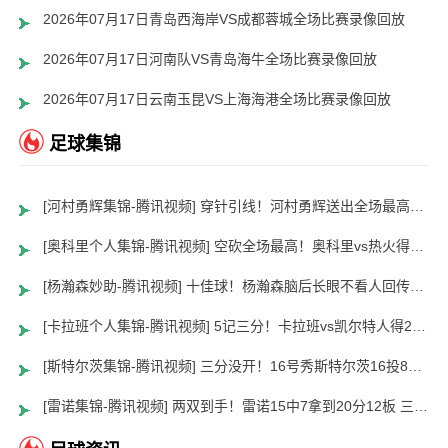
2026年07月17日青岛西海岸VS成都蓉城全场比赛录像回放
2026年07月17日河南队VS青岛海牛全场比赛录像回放
2026年07月17日云南玉昆VS上海海港全场比赛录像回放
足球集锦
[河村勇辉集锦-腾讯视频] 穿针引线！河村勇辉送出全场最高12助攻 8中2拿到5分5板
[奥科里个人集锦-腾讯视频] 空砍全场最高！奥科里vs热火得27分4板
[杨瀚森妙助-腾讯视频] 十佳球！杨瀚森脑后长眼不看人回传助队友暴扣
[卡拉班个人集锦-腾讯视频] 5记三分！卡拉班vs凯尔特人得21+8
[斯特尔茨集锦-腾讯视频] 三分没开！16号秀斯特尔茨16投8中&三分8中2得到22分2板6助
[雷诺集锦-腾讯视频] 两双到手！雷诺15中7拿到20分12板 三分5中2