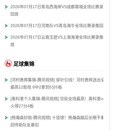
2026年07月17日青岛西海岸VS成都蓉城全场比赛录像
回放
2026年07月17日河南队VS青岛海牛全场比赛录像回放
2026年07月17日云南玉昆VS上海海港全场比赛录像回
放
足球集锦
[河村勇辉集锦-腾讯视频] 穿针引线！河村勇辉送出全场
最高12助攻 8中2拿到5分5板
[奥科里个人集锦-腾讯视频] 空砍全场最高！奥科里vs热
火得27分4板
[杨瀚森妙助-腾讯视频] 十佳球！杨瀚森脑后长眼不看人
回传助队友暴扣