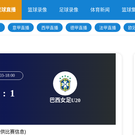
足球直播
篮球录像
足球录像
体育新闻
篮球
播
意甲直播
西甲直播
德甲直播
法甲直播
欧
03-18:00
:
1
巴西女足U20
供比赛信息)