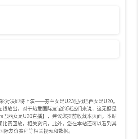
的一场精彩对决即将上演——芬兰女足U23迎战巴西女足U20。
免费在线放出，对于热爱国际友谊的球迷们来说，这无疑是
vs巴西女足U20直播】，建议您提前收藏本页面。本站
近期比赛回放，相关资讯，此外，您在本站还可以看到其
国际友谊赛程等相关视频和数据。