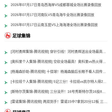
2026年07月17日青岛西海岸VS成都蓉城全场比赛录像回放
2026年07月17日河南队VS青岛海牛全场比赛录像回放
2026年07月17日云南玉昆VS上海海港全场比赛录像回放
足球集锦
[河村勇辉集锦-腾讯视频] 穿针引线！河村勇辉送出全场最高12助攻 8中2拿到5分5板
[奥科里个人集锦-腾讯视频] 空砍全场最高！奥科里vs热火得27分4板
[杨瀚森妙助-腾讯视频] 十佳球！杨瀚森脑后长眼不看人回传助队友暴扣
[卡拉班个人集锦-腾讯视频] 5记三分！卡拉班vs凯尔特人得21+8
[斯特尔茨集锦-腾讯视频] 三分没开！16号秀斯特尔茨16投8中&三分8中2得到22分2板6助
[雷诺集锦-腾讯视频] 两双到手！雷诺15中7拿到20分12板 三分5中2