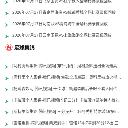
2026年07月17日北京国安VS辽宁铁人全场比赛录像回放
2026年07月17日青岛西海岸VS成都蓉城全场比赛录像回放
2026年07月17日河南队VS青岛海牛全场比赛录像回放
2026年07月17日云南玉昆VS上海海港全场比赛录像回放
足球集锦
[河村勇辉集锦-腾讯视频] 穿针引线！河村勇辉送出全场最高12助攻 8中2拿到5分5板
[奥科里个人集锦-腾讯视频] 空砍全场最高！奥科里vs热火得27分4板
[杨瀚森妙助-腾讯视频] 十佳球！杨瀚森脑后长眼不看人回传助队友暴扣
[卡拉班个人集锦-腾讯视频] 5记三分！卡拉班vs凯尔特人得21+8
[斯特尔茨集锦-腾讯视频] 三分没开！16号秀斯特尔茨16投8中&三分8中2得到22分2板6助
[雷诺集锦-腾讯视频] 两双到手！雷诺15中7拿到20分12板 三分5中2