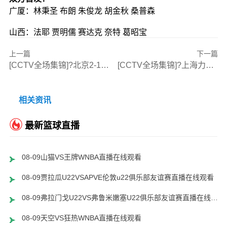
广厦：林秉圣 布朗 朱俊龙 胡金秋 桑普森
山西：法耶 贾明儒 赛达克 奈特 葛昭宝
上一篇
下一篇
[CCTV全场集锦]?北京2-1广东挺进半决赛 周琦18+8 胡明轩13分 徐杰0分
[CCTV全场集锦]?上海力克北京先下一城 张镇麟17+5 王哲林10+10 周琦13+9
相关资讯
最新篮球直播
08-09山猫VS王牌WNBA直播在线观看
08-09贾拉瓜U22VSAPVE伦敦u22俱乐部友谊赛直播在线观看
08-09弗拉门戈U22VS弗鲁米嫩塞U22俱乐部友谊赛直播在线观看
08-09天空VS狂热WNBA直播在线观看