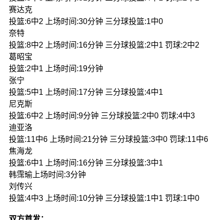
赛达克
投篮:6中2 上场时间:30分钟 三分球投篮:1中0
奈特
投篮:8中2 上场时间:16分钟 三分球投篮:2中1 罚球:2中2
葛昭宝
投篮:2中1 上场时间:19分钟
张宁
投篮:5中1 上场时间:17分钟 三分球投篮:4中1
尼克斯
投篮:6中2 上场时间:9分钟 三分球投篮:2中0 罚球:4中3
迪亚洛
投篮:11中6 上场时间:21分钟 三分球投篮:3中0 罚球:11中6
焦海龙
投篮:6中1 上场时间:16分钟 三分球投篮:3中1
韩霈瑜上场时间:3分钟
刘传兴
投篮:4中3 上场时间:10分钟 三分球投篮:1中1 罚球:1中0
双方首发：