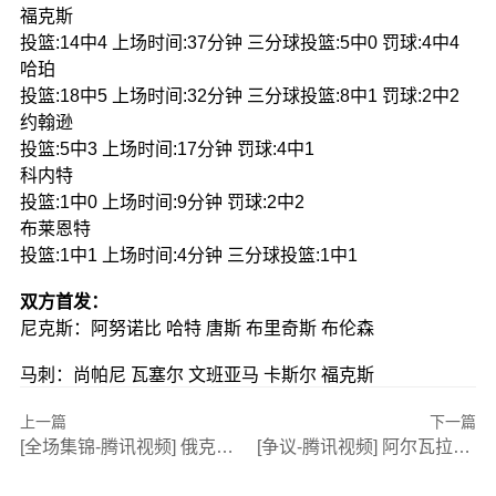
福克斯
投篮:14中4 上场时间:37分钟 三分球投篮:5中0 罚球:4中4
哈珀
投篮:18中5 上场时间:32分钟 三分球投篮:8中1 罚球:2中2
约翰逊
投篮:5中3 上场时间:17分钟 罚球:4中1
科内特
投篮:1中0 上场时间:9分钟 罚球:2中2
布莱恩特
投篮:1中1 上场时间:4分钟 三分球投篮:1中1
双方首发：
尼克斯：阿努诺比 哈特 唐斯 布里奇斯 布伦森
马刺：尚帕尼 瓦塞尔 文班亚马 卡斯尔 福克斯
上一篇
下一篇
[全场集锦-腾讯视频] 俄克拉荷马雷霆_NBA西决G7：马刺vs雷霆_进攻爆发力简直无解亚历山大单节7中6轰下13分_高清1080P在线观看平台
[争议-腾讯视频] 阿尔瓦拉多抱膝盖放倒文班裁判回看后没有升级维持原判