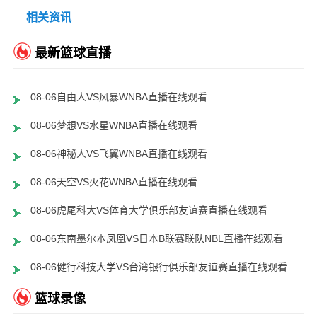
相关资讯
最新篮球直播
08-06自由人VS风暴WNBA直播在线观看
08-06梦想VS水星WNBA直播在线观看
08-06神秘人VS飞翼WNBA直播在线观看
08-06天空VS火花WNBA直播在线观看
08-06虎尾科大VS体育大学俱乐部友谊赛直播在线观看
08-06东南墨尔本凤凰VS日本B联赛联队NBL直播在线观看
08-06健行科技大学VS台湾银行俱乐部友谊赛直播在线观看
篮球录像