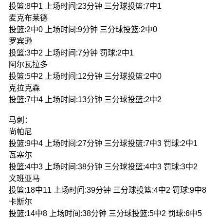
投篮:8中1 上场时间:23分钟 三分球投篮:7中1
麦克布莱德
投篮:2中0 上场时间:9分钟 三分球投篮:2中0
罗宾逊
投篮:3中2 上场时间:7分钟 罚球:2中1
阿尔瓦拉多
投篮:5中2 上场时间:12分钟 三分球投篮:2中0
克拉克森
投篮:7中4 上场时间:13分钟 三分球投篮:2中2
马刺：
尚帕尼
投篮:9中4 上场时间:27分钟 三分球投篮:7中3 罚球:2中1
瓦塞尔
投篮:4中3 上场时间:38分钟 三分球投篮:4中3 罚球:3中2
文班亚马
投篮:18中11 上场时间:39分钟 三分球投篮:4中2 罚球:9中8
卡斯尔
投篮:14中8 上场时间:38分钟 三分球投篮:5中2 罚球:6中5