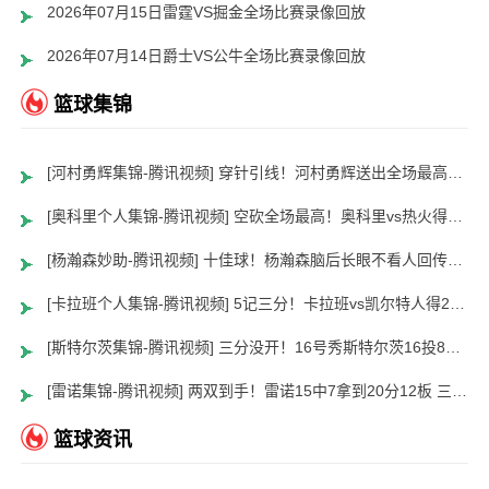
2026年07月15日雷霆VS掘金全场比赛录像回放
2026年07月14日爵士VS公牛全场比赛录像回放
篮球集锦
[河村勇辉集锦-腾讯视频] 穿针引线！河村勇辉送出全场最高12助攻 8中2拿到5分5板
[奥科里个人集锦-腾讯视频] 空砍全场最高！奥科里vs热火得27分4板
[杨瀚森妙助-腾讯视频] 十佳球！杨瀚森脑后长眼不看人回传助队友暴扣
[卡拉班个人集锦-腾讯视频] 5记三分！卡拉班vs凯尔特人得21+8
[斯特尔茨集锦-腾讯视频] 三分没开！16号秀斯特尔茨16投8中&三分8中2得到22分2板6助
[雷诺集锦-腾讯视频] 两双到手！雷诺15中7拿到20分12板 三分5中2
篮球资讯