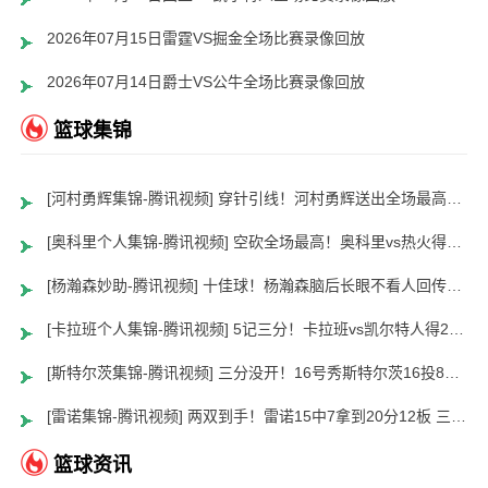
2026年07月15日雷霆VS掘金全场比赛录像回放
2026年07月14日爵士VS公牛全场比赛录像回放
篮球集锦
[河村勇辉集锦-腾讯视频] 穿针引线！河村勇辉送出全场最高12助攻 8中2拿到5分5板
[奥科里个人集锦-腾讯视频] 空砍全场最高！奥科里vs热火得27分4板
[杨瀚森妙助-腾讯视频] 十佳球！杨瀚森脑后长眼不看人回传助队友暴扣
[卡拉班个人集锦-腾讯视频] 5记三分！卡拉班vs凯尔特人得21+8
[斯特尔茨集锦-腾讯视频] 三分没开！16号秀斯特尔茨16投8中&三分8中2得到22分2板6助
[雷诺集锦-腾讯视频] 两双到手！雷诺15中7拿到20分12板 三分5中2
篮球资讯