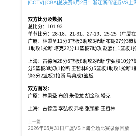
[CCTV] [CBA]总决赛6月2日：浙江浙商证券VS
双方比分及数据
总比分：101-93
单节比分：28-18、21-31、27-19、25-25（广厦
广厦：林秉圣11分3篮板3助攻3抢断 布朗27分3篮
1助攻1抢断 塔克22分11篮板7助攻 赵嘉仁1篮板1
上海：古德温28分6篮板8助攻2抢断 李弘权10分7篮
分5篮板3助攻1抢断 王哲林9分5篮板1助攻1抢断1
铮3分2篮板1抢断 马典成1篮板
双方首发：
广厦：林秉圣 布朗 朱俊龙 胡金秋 塔克
上海：古德温 李弘权 弗格 张镇麟 王哲林
上一篇
2026年05月31日广厦VS上海全场比赛录像回放