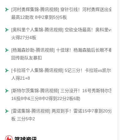
[河村勇辉集锦-腾讯视频] 穿针引线！河村勇辉送出全场
最高12助攻 8中2拿到5分5板
[奥科里个人集锦-腾讯视频] 空砍全场最高！奥科里vs热
火得27分4板
[杨瀚森妙助-腾讯视频] 十佳球！杨瀚森脑后长眼不看人
回传助队友暴扣
[卡拉班个人集锦-腾讯视频] 5记三分！卡拉班vs凯尔特
人得21+8
[斯特尔茨集锦-腾讯视频] 三分没开！16号秀斯特尔茨
16投8中&三分8中2得到22分2板6助
[雷诺集锦-腾讯视频] 两双到手！雷诺15中7拿到20分12
板 三分5中2