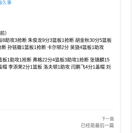
上海久事
在前）
板8助攻3抢断 朱俊龙9分3篮板1抢断 胡金秋30分5篮板
抢断 孙铭徽1篮板1抢断 卡尔顿2分 吴骁4篮板1助攻
板1助攻1抢断 弗格22分4篮板3助攻1抢断 张镇麟15
盖帽 李添荣2分1篮板 洛夫顿1助攻 闫鹏飞4分1盖帽 刘
下一篇
已经是最后一篇