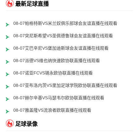
最新足球直播
08-07帕格特斯VS米兰奴俱乐部球会友谊直播在线观看
08-07突尼斯希望VS圣佩德鲁球会友谊直播在线观看
08-07艾巴辛尼VS堡加迪斯球会友谊直播在线观看
08-07派德VS维也纳快速欧协联直播在线观看
08-07诺亚FCVS锡永欧协联直播在线观看
08-07亚布洛内茨VS里加足球学院欧协联直播在线观看
08-07赫尔辛基VS马瑟韦尔欧协联直播在线观看
08-07雅盖隆VS流浪者欧联直播在线观看
足球录像