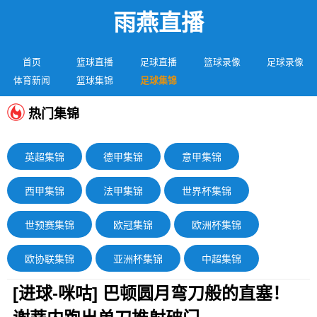
雨燕直播
首页
篮球直播
足球直播
篮球录像
足球录像
体育新闻
篮球集锦
足球集锦
热门集锦
英超集锦
德甲集锦
意甲集锦
西甲集锦
法甲集锦
世界杯集锦
世预赛集锦
欧冠集锦
欧洲杯集锦
欧协联集锦
亚洲杯集锦
中超集锦
[进球-咪咕] 巴顿圆月弯刀般的直塞！