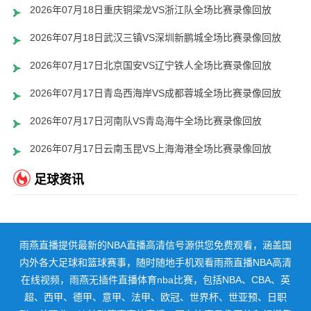
2026年07月18日重庆铜梁龙VS浙江队全场比赛录像回放
2026年07月18日武汉三镇VS深圳新鹏城全场比赛录像回放
2026年07月17日北京国安VS辽宁铁人全场比赛录像回放
2026年07月17日青岛西海岸VS成都蓉城全场比赛录像回放
2026年07月17日河南队VS青岛海牛全场比赛录像回放
2026年07月17日云南玉昆VS上海海港全场比赛录像回放
足球资讯
雨燕直播提供最新的NBA直播高清信号源供您免费观看，涵盖国
内外各大足球和篮球赛事，随时随地手机观看雨燕直播NBA高清
在线视频，雨燕无插件直播体育nba比赛，包括NBA、CBA、英
超、西甲、德甲、意甲、法甲、欧冠、世界杯、世亚预、日职