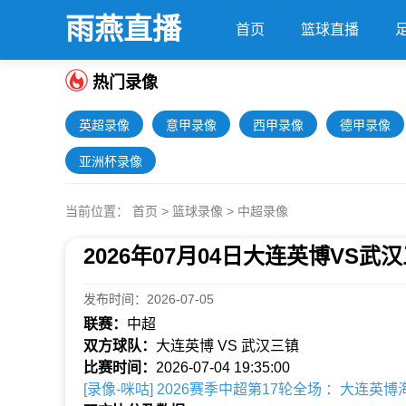
雨燕直播
首页
篮球直播
热门录像
英超录像
意甲录像
西甲录像
德甲录像
亚洲杯录像
当前位置：
首页
>
篮球录像
>
中超录像
2026年07月04日大连英博VS
发布时间：2026-07-05
联赛：
中超
双方球队：
大连英博 VS 武汉三镇
比赛时间：
2026-07-04 19:35:00
[录像-咪咕] 2026赛季中超第17轮全场 ：大连英博