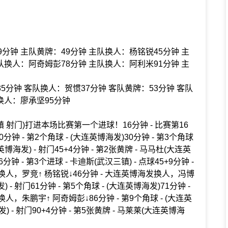
分钟 主队黄牌：49分钟 主队换人：杨铭锐45分钟 主
队换人：阿奇姆彭78分钟 主队换人：阿利米91分钟 主
分钟 客队换人：贺惯37分钟 客队黄牌：53分钟 客队
换人：廖承坚95分钟
汉三镇 射门)打进本场比赛第一个进球！16分钟 - 比赛第16
- 第2个角球 - (大连英博海发)30分钟 - 第3个角球
英博海发) - 射门45+4分钟 - 第2张黄牌 - 马马杜(大连英
6分钟 - 第3个进球 - 卡迪斯(武汉三镇) - 点球45+9分钟 -
海发换人，罗竞↑ 杨铭锐↓46分钟 - 大连英博海发换人，冯博
 - 射门61分钟 - 第5个角球 - (大连英博海发)71分钟 -
换人，朱鹏宇↑ 阿奇姆彭↓86分钟 - 第9个角球 - (大连英
) - 射门90+4分钟 - 第5张黄牌 - 马莱莱(大连英博海