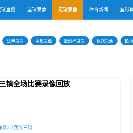
足球直播
篮球录像
足球录像
体育新闻
篮球
法甲录像
中超录像
欧洲杯录像
欧冠录像
欧
武汉三镇全场比赛录像回放
海发3:2武汉三镇