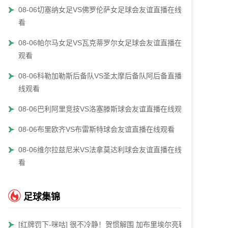
08-06切塞纳女足VS佛罗伦萨女足球会友谊直播在线观
看
08-06帕尔马女足VS瓦克蒂罗尔女足球会友谊直播在线
观看
08-06科勒加勒斯后备队VS圣太摩后备队阿后备直播在
线观看
08-06巴利阿里竞技VS洛塞滕斯球会友谊直播在线观看
08-06布里欧齐VS布雷斯特球会友谊直播在线观看
08-06维尔拉兹尼米VS法拿莫达利球会友谊直播在线观
看
足球集锦
[红牌罚下-咪咕] 很不冷静！贺惯解围 加布里埃尔亮鞋