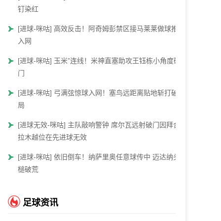
钉染红
[进球-咪咕] 高效反击！阿奇姆彭禁区接马莱莱做球推射
入网
[进球-咪咕] 玉米”连线！米神直塞助攻王钰栋小角度破
门
[进球-咪咕] 弓满弦惊球入网！塞鸟远距离贴地斩打破僵
局
[进球无效-咪咕] 主队敲响警钟 席尔瓦远射破门因拜合
拉木越位在先进球无效
[进球-咪咕] 依旧倒车！纳萨里奥任意球传中 迈达纳头
槌破荒
足球资讯