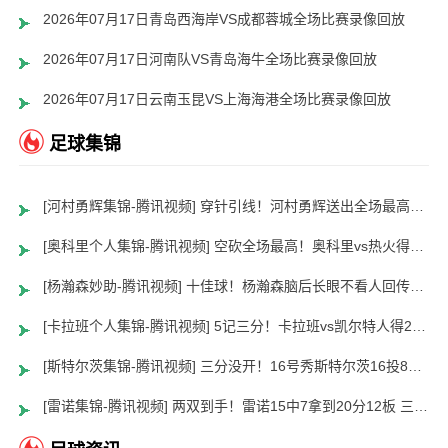
2026年07月17日青岛西海岸VS成都蓉城全场比赛录像回放
2026年07月17日河南队VS青岛海牛全场比赛录像回放
2026年07月17日云南玉昆VS上海海港全场比赛录像回放
足球集锦
[河村勇辉集锦-腾讯视频] 穿针引线！河村勇辉送出全场最高12助攻 8中2拿到5分5板
[奥科里个人集锦-腾讯视频] 空砍全场最高！奥科里vs热火得27分4板
[杨瀚森妙助-腾讯视频] 十佳球！杨瀚森脑后长眼不看人回传助队友暴扣
[卡拉班个人集锦-腾讯视频] 5记三分！卡拉班vs凯尔特人得21+8
[斯特尔茨集锦-腾讯视频] 三分没开！16号秀斯特尔茨16投8中&三分8中2得到22分2板6助
[雷诺集锦-腾讯视频] 两双到手！雷诺15中7拿到20分12板 三分5中2