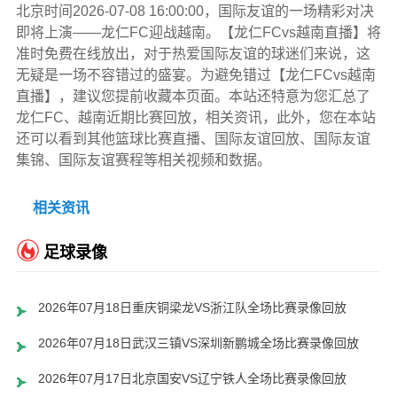
北京时间2026-07-08 16:00:00，国际友谊的一场精彩对决
即将上演——龙仁FC迎战越南。【龙仁FCvs越南直播】将
准时免费在线放出，对于热爱国际友谊的球迷们来说，这
无疑是一场不容错过的盛宴。为避免错过【龙仁FCvs越南
直播】，建议您提前收藏本页面。本站还特意为您汇总了
龙仁FC、越南近期比赛回放，相关资讯，此外，您在本站
还可以看到其他篮球比赛直播、国际友谊回放、国际友谊
集锦、国际友谊赛程等相关视频和数据。
相关资讯
足球录像
2026年07月18日重庆铜梁龙VS浙江队全场比赛录像回放
2026年07月18日武汉三镇VS深圳新鹏城全场比赛录像回放
2026年07月17日北京国安VS辽宁铁人全场比赛录像回放