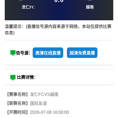
07-08-16:00
0
:
0
温馨提示：(直播信号源内容来源于网络，本站仅提供比赛
信息)
龙仁FC
越南
信号源：
高清在线直播
超清免费直播
比赛详情：
【赛事名称】
龙仁FCVS越南
【联赛名称】
国际友谊
【开赛时间】
2026-07-08 16:00:00