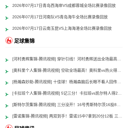
2026年07月17日青岛西海岸VS成都蓉城全场比赛录像回放
2026年07月17日河南队VS青岛海牛全场比赛录像回放
2026年07月17日云南玉昆VS上海海港全场比赛录像回放
足球集锦
[河村勇辉集锦-腾讯视频] 穿针引线！河村勇辉送出全场最高12助攻 8中2拿到5分5板
[奥科里个人集锦-腾讯视频] 空砍全场最高！奥科里vs热火得27分4板
[杨瀚森妙助-腾讯视频] 十佳球！杨瀚森脑后长眼不看人回传助队友暴扣
[卡拉班个人集锦-腾讯视频] 5记三分！卡拉班vs凯尔特人得21+8
[斯特尔茨集锦-腾讯视频] 三分没开！16号秀斯特尔茨16投8中&三分8中2得到22分2板6助
[雷诺集锦-腾讯视频] 两双到手！雷诺15中7拿到20分12板 三分5中2