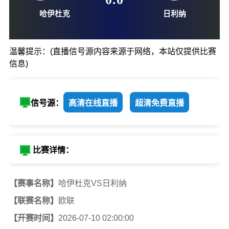
07-10-02:00
0
:
0
温馨提示：(直播信号源内容来源于网络，本站仅提供比赛
信息)
哈伊杜克
日利纳
信号源：
高清在线直播
超清免费直播
比赛详情：
【赛事名称】
哈伊杜克VS日利纳
【联赛名称】
欧联
【开赛时间】
2026-07-10 02:00:00