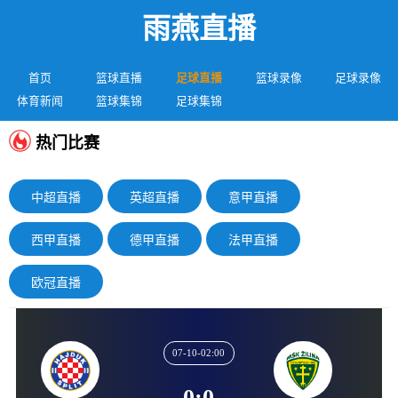
雨燕直播
首页
篮球直播
足球直播
篮球录像
足球录像
体育新闻
篮球集锦
足球集锦
热门比赛
中超直播
英超直播
意甲直播
西甲直播
德甲直播
法甲直播
欧冠直播