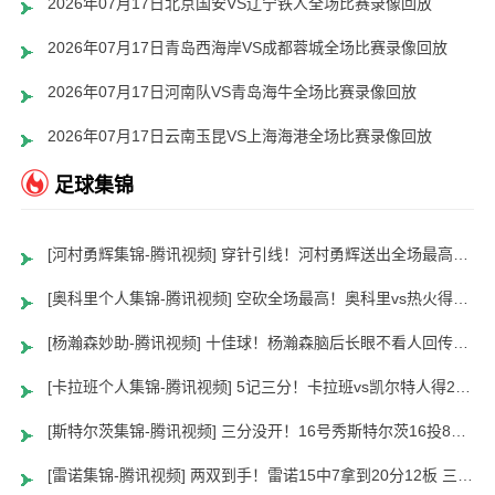
2026年07月17日北京国安VS辽宁铁人全场比赛录像回放
2026年07月17日青岛西海岸VS成都蓉城全场比赛录像回放
2026年07月17日河南队VS青岛海牛全场比赛录像回放
2026年07月17日云南玉昆VS上海海港全场比赛录像回放
足球集锦
[河村勇辉集锦-腾讯视频] 穿针引线！河村勇辉送出全场最高12助攻 8中2拿到5分5板
[奥科里个人集锦-腾讯视频] 空砍全场最高！奥科里vs热火得27分4板
[杨瀚森妙助-腾讯视频] 十佳球！杨瀚森脑后长眼不看人回传助队友暴扣
[卡拉班个人集锦-腾讯视频] 5记三分！卡拉班vs凯尔特人得21+8
[斯特尔茨集锦-腾讯视频] 三分没开！16号秀斯特尔茨16投8中&三分8中2得到22分2板6助
[雷诺集锦-腾讯视频] 两双到手！雷诺15中7拿到20分12板 三分5中2