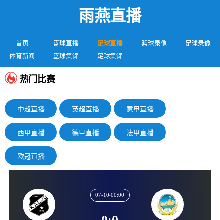
雨燕直播
首页
篮球直播
足球直播
篮球录像
足球录像
体育新闻
篮球集锦
足球集锦
热门比赛
中超直播
英超直播
意甲直播
西甲直播
德甲直播
法甲直播
欧冠直播