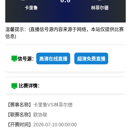
07-10-00:00
0
:
0
温馨提示：(直播信号源内容来源于网络，本站仅提供比赛
信息)
卡里鲁
林菲尔
信号源：
高清在线直播
超清免费直播
比赛详情：
【赛事名称】
卡里鲁VS林菲尔德
【联赛名称】
欧协联
【开赛时间】
2026-07-10 00:00:00