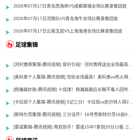
2026年07月17日青岛西海岸VS成都蓉城全场比赛录像回放
2026年07月17日河南队VS青岛海牛全场比赛录像回放
2026年07月17日云南玉昆VS上海海港全场比赛录像回放
足球集锦
[河村勇辉集锦-腾讯视频] 穿针引线！河村勇辉送出全场最高12助攻 8中2拿到5分5板
[奥科里个人集锦-腾讯视频] 空砍全场最高！奥科里vs热火得27分4板
[杨瀚森妙助-腾讯视频] 十佳球！杨瀚森脑后长眼不看人回传助队友暴扣
[卡拉班个人集锦-腾讯视频] 5记三分！卡拉班vs凯尔特人得21+8
[斯特尔茨集锦-腾讯视频] 三分没开！16号秀斯特尔茨16投8中&三分8中2得到22分2板6助
[雷诺集锦-腾讯视频] 两双到手！雷诺15中7拿到20分12板 三分5中2