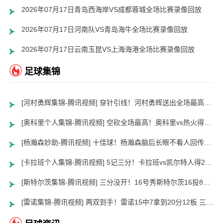
2026年07月17日青岛西海岸VS成都蓉城全场比赛录像回放
2026年07月17日河南队VS青岛海牛全场比赛录像回放
2026年07月17日云南玉昆VS上海海港全场比赛录像回放
足球集锦
[河村勇辉集锦-腾讯视频] 穿针引线！河村勇辉送出全场最高12助攻 8中2拿到5分5板
[奥科里个人集锦-腾讯视频] 空砍全场最高！奥科里vs热火得27分4板
[杨瀚森妙助-腾讯视频] 十佳球！杨瀚森脑后长眼不看人回传助队友暴扣
[卡拉班个人集锦-腾讯视频] 5记三分！卡拉班vs凯尔特人得21+8
[斯特尔茨集锦-腾讯视频] 三分没开！16号秀斯特尔茨16投8中&三分8中2得到22分2板6助
[雷诺集锦-腾讯视频] 两双到手！雷诺15中7拿到20分12板 三分5中2