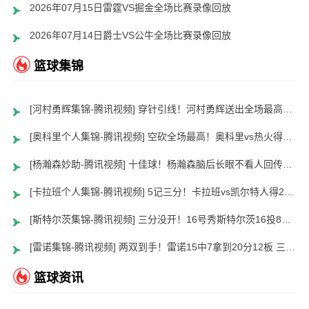
2026年07月15日雷霆VS掘金全场比赛录像回放
2026年07月14日爵士VS公牛全场比赛录像回放
篮球集锦
[河村勇辉集锦-腾讯视频] 穿针引线！河村勇辉送出全场最高12助攻 8中2拿到5分5板
[奥科里个人集锦-腾讯视频] 空砍全场最高！奥科里vs热火得27分4板
[杨瀚森妙助-腾讯视频] 十佳球！杨瀚森脑后长眼不看人回传助队友暴扣
[卡拉班个人集锦-腾讯视频] 5记三分！卡拉班vs凯尔特人得21+8
[斯特尔茨集锦-腾讯视频] 三分没开！16号秀斯特尔茨16投8中&三分8中2得到22分2板6助
[雷诺集锦-腾讯视频] 两双到手！雷诺15中7拿到20分12板 三分5中2
篮球资讯