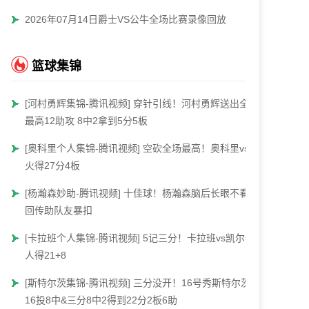
2026年07月14日爵士VS公牛全场比赛录像回放
篮球集锦
[河村勇辉集锦-腾讯视频] 穿针引线！河村勇辉送出全场
最高12助攻 8中2拿到5分5板
[奥科里个人集锦-腾讯视频] 空砍全场最高！奥科里vs热
火得27分4板
[杨瀚森妙助-腾讯视频] 十佳球！杨瀚森脑后长眼不看人
回传助队友暴扣
[卡拉班个人集锦-腾讯视频] 5记三分！卡拉班vs凯尔特
人得21+8
[斯特尔茨集锦-腾讯视频] 三分没开！16号秀斯特尔茨
16投8中&三分8中2得到22分2板6助