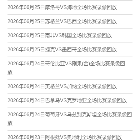
2026年06月25日摩洛哥VS海地全场比赛录像回放
2026年06月25日苏格兰VS巴西全场比赛录像回放
2026年06月25日南非VS韩国全场比赛录像回放
2026年06月25日捷克VS墨西哥全场比赛录像回放
2026年06月24日哥伦比亚VS刚果(金)全场比赛录像回
放
2026年06月24日英格兰VS加纳全场比赛录像回放
2026年06月24日巴拿马VS克罗地亚全场比赛录像回放
2026年06月24日葡萄牙VS乌兹别克斯坦全场比赛录像回
放
2026年06月23日阿根廷VS奥地利全场比赛录像回放