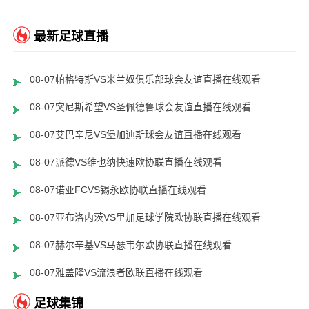
最新足球直播
08-07帕格特斯VS米兰奴俱乐部球会友谊直播在线观看
08-07突尼斯希望VS圣佩德鲁球会友谊直播在线观看
08-07艾巴辛尼VS堡加迪斯球会友谊直播在线观看
08-07派德VS维也纳快速欧协联直播在线观看
08-07诺亚FCVS锡永欧协联直播在线观看
08-07亚布洛内茨VS里加足球学院欧协联直播在线观看
08-07赫尔辛基VS马瑟韦尔欧协联直播在线观看
08-07雅盖隆VS流浪者欧联直播在线观看
足球集锦