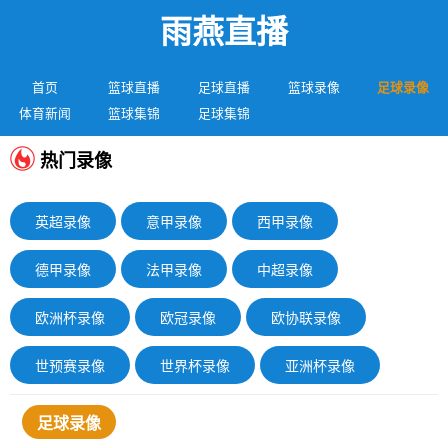
雨燕直播
首页
篮球直播
足球直播
篮球录像
足球录像
体育新闻
篮球集锦
足球集锦
热门录像
英超录像
意甲录像
西甲录像
德甲录像
法甲录像
中超录像
欧洲杯录像
欧冠录像
欧协联录像
世预赛录像
世界杯录像
亚洲杯录像
足球录像